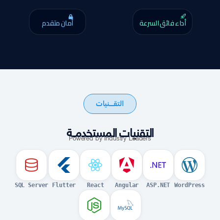
أداء فائق السرعة
أمان متقدم
التقــنيات
التقنيات المستخدمــة
Powered by Industry Leaders
SQL Server
Flutter
React
Angular
ASP.NET
WordPress