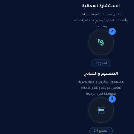
الاستشارة المجانية
نجلس معك لنفهم متطلباتك
وأهدافك التجارية ونخرج بخطة واضحة
ومحددة
2
أسبوع 1
التصميم والنماذج
مصممونا يبتكرون واجهة بصرية
تعكس هويتك ونقدّم النماذج
للموافقة قبل البرمجة
3
أسبوع 1-2