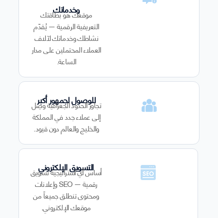
وخدماتك
موقعك هو بطاقتك
التعريفية الرقمية — يُقدّم
نشاطك وخدماتك لآلاف
العملاء المحتملين على مدار
الساعة.
للوصول لجمهور أكبر
تجاوز الحدود الجغرافية وصِل
إلى عملاء جدد في المملكة
والخليج والعالم دون قيود.
التسويق الإلكتروني
أساس أي استراتيجية تسويق
رقمية — SEO وإعلانات
ومحتوى تنطلق جميعاً من
موقعك الإلكتروني.