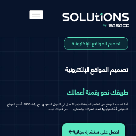
تصميم المواقع الإلكترونية
تصميم المواقع الإلكترونية
طريقك نحو رقمنة أعمالك
يُعدّ تصميم المواقع من العناصر الحيوية لتطوير الأعمال في السوق السعودي. مع رؤية 2030، أصبح الموقع
الاحترافي أداةً استراتيجية لنجاح الشركات والمشاريع — نحن اختيارك للبدء.
احصل على استشارة مجانية