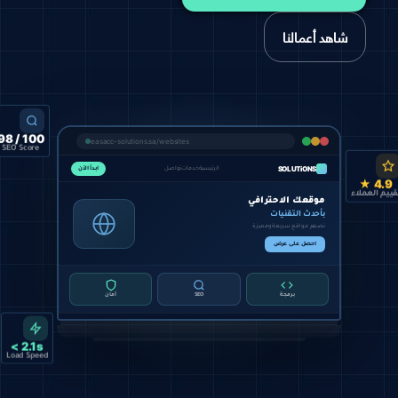
شاهد أعمالنا
easacc-solutions.sa/websites
100 / 98
SEO Score
SOLUTiONS
الرئيسية
خدمات
تواصل
ابدأ الآن
4.9 
يم العملاء
موقعك الاحترافي
بأحدث التقنيات
نصمم مواقع سريعة ومميزة
احصل على عرض
برمجة
SEO
أمان
5★
98%
+100
مشروع
رضا
تقييم
2.1s >
Load Speed