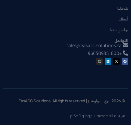
خدماتنا
أعمالنا
تواصل معنا
التواصل
sales@easacc-solutions.sa
+966509351600
© 2026 إيزي سولوشنز | EasACC Solutions. All rights reserved.
سياسة الخصوصية
الشروط والأحكام