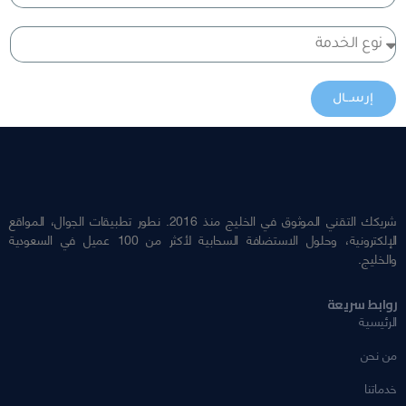
إرســال
شريكك التقني الموثوق في الخليج منذ 2016. نطور تطبيقات الجوال، المواقع
الإلكترونية، وحلول الاستضافة السحابية لأكثر من 100 عميل في السعودية
والخليج.
روابط سريعة
الرئيسية
من نحن
خدماتنا