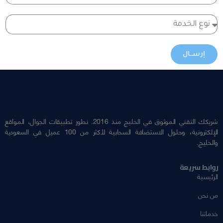
إرســال
شريكك التقني الموثوق في الخليج منذ 2016. نطور تطبيقات الجوال، المواقع
الإلكترونية، وحلول الاستضافة السحابية لأكثر من 100 عميل في السعودية
والخليج.
روابط سريعة
الرئيسية
من نحن
خدماتنا