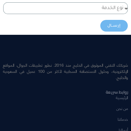
إرســال
شريكك التقني الموثوق في الخليج منذ 2016. نطور تطبيقات الجوال، المواقع
الإلكترونية، وحلول الاستضافة السحابية لأكثر من 100 عميل في السعودية
والخليج.
روابط سريعة
الرئيسية
من نحن
خدماتنا
أعمالنا