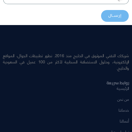
إرســال
شريكك التقني الموثوق في الخليج منذ 2016. نطور تطبيقات الجوال، المواقع
الإلكترونية، وحلول الاستضافة السحابية لأكثر من 100 عميل في السعودية
والخليج.
روابط سريعة
الرئيسية
من نحن
خدماتنا
أعمالنا
تواصل معنا