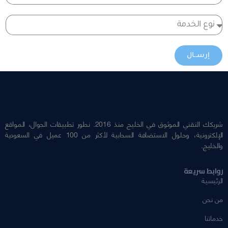
إرســال
شريكك التقني الموثوق في الخليج منذ 2016. نطور تطبيقات الجوال، المواقع
الإلكترونية، وحلول الاستضافة السحابية لأكثر من 100 عميل في السعودية
والخليج.
روابط سريعة
الرئيسية
من نحن
خدماتنا