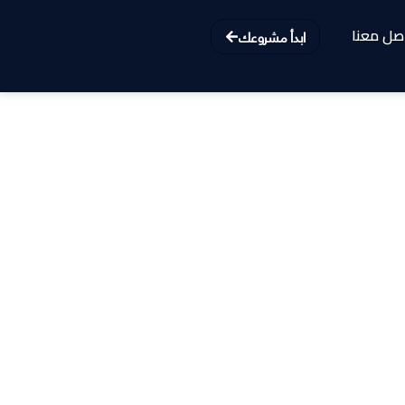
صل معنا
ابدأ مشروعك