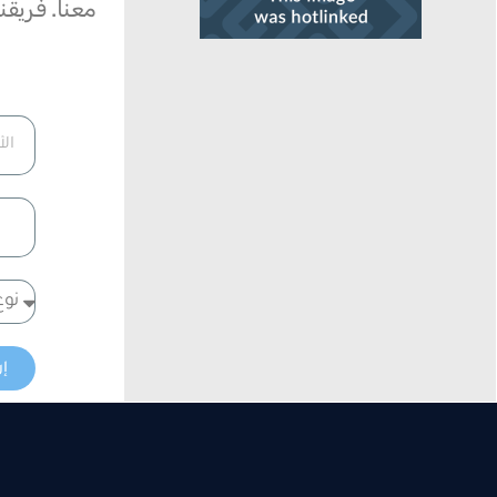
معنا. فريق
إر