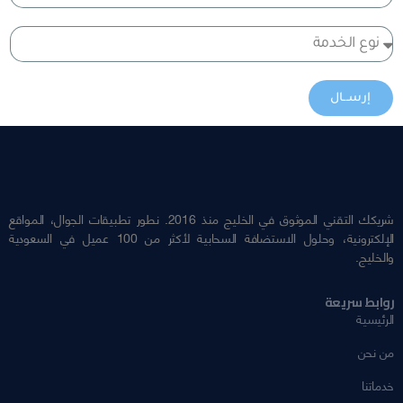
إرســال
شريكك التقني الموثوق في الخليج منذ 2016. نطور تطبيقات الجوال، المواقع
الإلكترونية، وحلول الاستضافة السحابية لأكثر من 100 عميل في السعودية
والخليج.
روابط سريعة
الرئيسية
من نحن
خدماتنا